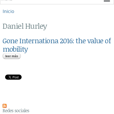
Se encuentra usted aquí
Inicio
Daniel Hurley
Gone Internationa 2016: the value of
mobility
leer más
sobre gone internationa 2016: the value of mobility
Redes sociales