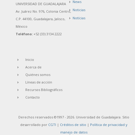
News
UNIVERSIDAD DE GUADALAJARA
Noticias
Av. Juárez No. 976, Colonia Centro,
Notícias
C.P. 44100, Guadalajara, Jalisco,
México
Teléfono:
+52 (33) 3134 2222
Inicio
Acerca de
Quiénes somos
Líneas de acción
Recursos Bibliográficos
Contacto
Derechos reservados ©1997 - 2026. Universidad de Guadalajara. Sitio
desarrollado por
CGTI
|
Créditos de sitio
|
Política de privacidad y
manejo de datos