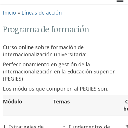
Se encuentra usted aquí
Inicio
»
Líneas de acción
Programa de formación
Curso online sobre formación de
internacionalización universitaria:
Perfeccionamiento en gestión de la
internacionalización en la Educación Superior
(PEGIES)
Los módulos que componen al PEGIES son:
Módulo
Temas
h
1. Estrategias de
Fundamentos de
3