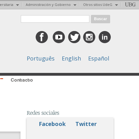
ersitaria
Administración y Gobierno
Otros sitios UdeG
Formulario de búsqueda
Buscar
Português
English
Español
Contacto
Redes sociales
Facebook
Twitter