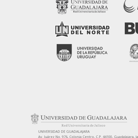
UNIVERSIDAD DE GUADALAJARA
Av. Juárez No. 976, Colonia Centro, C.P. 44100, Guadalajara, J