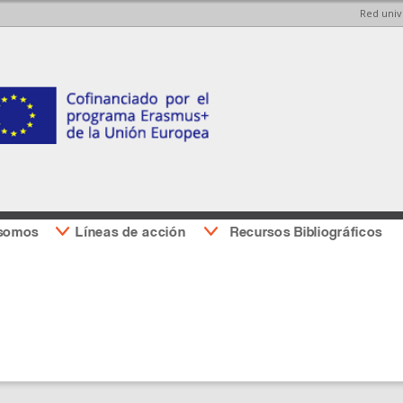
Red univ
Pasar al
Pasar a
contenido
la barra
principal
lateral
derecha
 somos
Líneas de acción
Recursos Bibliográficos