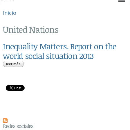
Se encuentra usted aquí
Inicio
United Nations
Inequality Matters. Report on the
world social situation 2013
leer más
sobre inequality matters. report on the world social situation
2013
Redes sociales