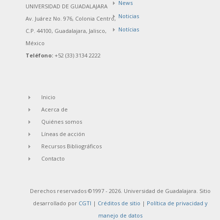
News
UNIVERSIDAD DE GUADALAJARA
Noticias
Av. Juárez No. 976, Colonia Centro,
Notícias
C.P. 44100, Guadalajara, Jalisco,
México
Teléfono:
+52 (33) 3134 2222
Inicio
Acerca de
Quiénes somos
Líneas de acción
Recursos Bibliográficos
Contacto
Derechos reservados ©1997 - 2026. Universidad de Guadalajara. Sitio
desarrollado por
CGTI
|
Créditos de sitio
|
Política de privacidad y
manejo de datos