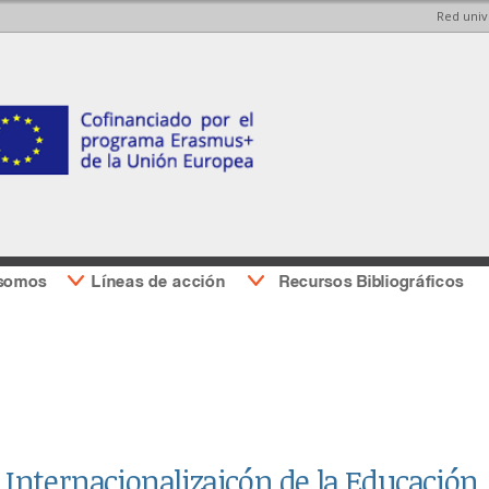
Red univ
Pasar al
Pasar a
contenido
la barra
principal
lateral
derecha
 somos
Líneas de acción
Recursos Bibliográficos
e Internacionalizaicón de la Educación