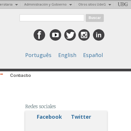
ersitaria
Administración y Gobierno
Otros sitios UdeG
Formulario de búsqueda
Buscar
Português
English
Español
Contacto
Redes sociales
Facebook
Twitter