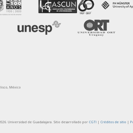
alisco, México
026. Universidad de Guadalajara. Sitio desarrollado por
CGTI
|
Créditos de sitio
|
P