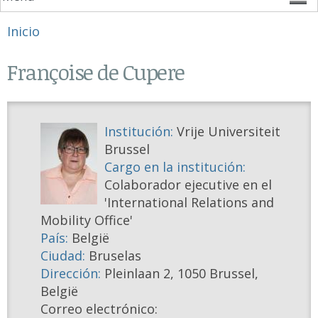
Se encuentra usted aquí
Inicio
Françoise de Cupere
Institución:
Vrije Universiteit
Brussel
Cargo en la institución:
Colaborador ejecutive en el
'International Relations and
Mobility Office'
País:
België
Ciudad:
Bruselas
Dirección:
Pleinlaan 2, 1050 Brussel,
België
Correo electrónico: