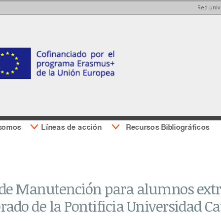
Red univ
Pasar al
Pasar a
contenido
la barra
principal
lateral
derecha
 somos
Líneas de acción
Recursos Bibliográficos
 de Manutención para alumnos extr
rado de la Pontificia Universidad Ca